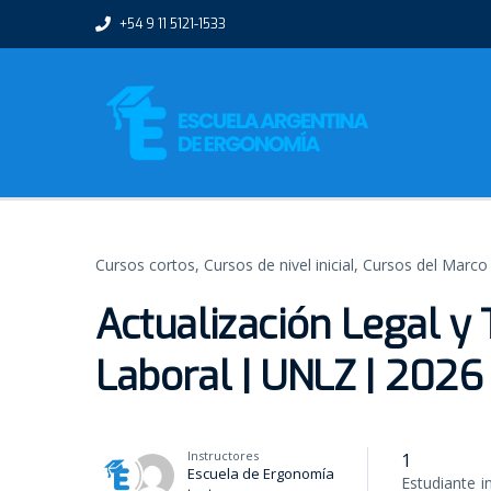
om
grandpashabet
Jojobet Giriş
Jojobet Giriş
+54 9 11 5121-1533
Cursos cortos,
Cursos de nivel inicial,
Cursos del Marco
Actualización Legal y
Laboral | UNLZ | 2026
Instructores
1
Escuela de Ergonomía
Estudiante
i