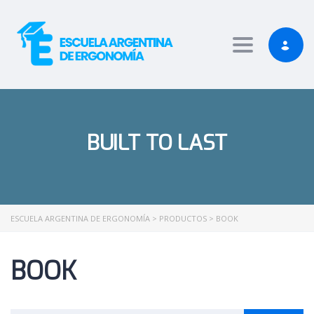
shabet
Jojobet Giriş
Casibom Giriş
Toggle nav
BUILT TO LAST
ESCUELA ARGENTINA DE ERGONOMÍA
>
PRODUCTOS
>
BOOK
BOOK