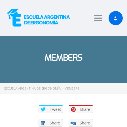
t Giriş
Jojobet Giriş
betewin giriş
grandpashabet
Toggle nav
MEMBERS
ESCUELA ARGENTINA DE ERGONOMÍA
>
MEMBERS
Tweet
Share
Share
Share