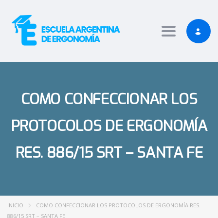
Jojobet Giriş
Jojobet Giriş
Toggle nav
COMO CONFECCIONAR LOS
PROTOCOLOS DE ERGONOMÍA
RES. 886/15 SRT – SANTA FE
INICIO
COMO CONFECCIONAR LOS PROTOCOLOS DE ERGONOMÍA RES.
886/15 SRT – SANTA FE