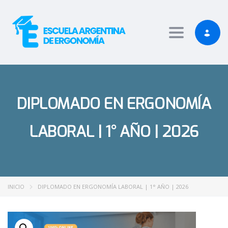
obet Giriş
bigboss
Toggle nav
DIPLOMADO EN ERGONOMÍA
LABORAL | 1° AÑO | 2026
INICIO
DIPLOMADO EN ERGONOMÍA LABORAL | 1° AÑO | 2026