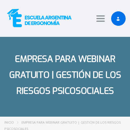
shabet
JOJOBET GİRİŞLERİ
Casibom
Casibom Girişleri
Betcio Girişleri
Toggle nav
EMPRESA PARA WEBINAR
GRATUITO | GESTIÓN DE LOS
RIESGOS PSICOSOCIALES
INICIO
EMPRESA PARA WEBINAR GRATUITO | GESTIÓN DE LOS RIESGOS
PSICOSOCIALES