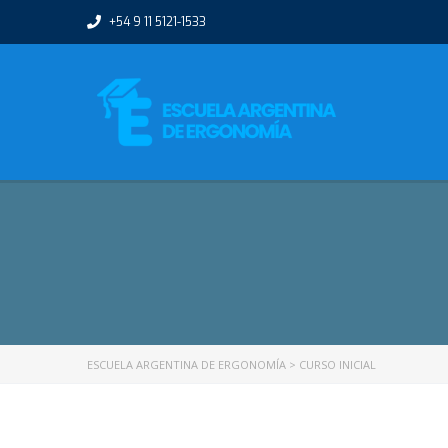
iriş
Jojobet Giriş
betbaba giriş
grandpashabet
Jojobet Giriş
+54 9 11 5121-1533
ESCUELA ARGENTINA DE ERGONOMÍA
>
CURSO INICIAL