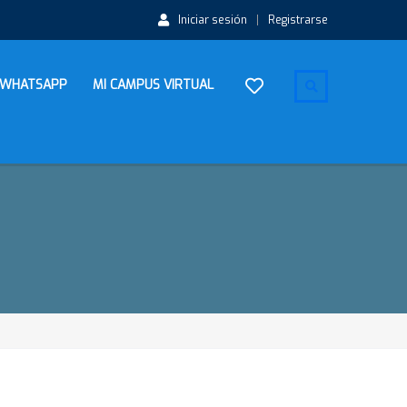
Iniciar sesión
Registrarse
WHATSAPP
MI CAMPUS VIRTUAL